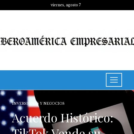
viernes, agosto 7
INVERSIONES Y NEGOCIOS
Acuerdo Histórico:
TikTok Vende su