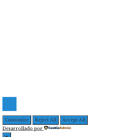
Ciencia y tecnología
Cultura y ocio
Inversiones y negocios
Responsabilidad social
Menú De Navegación
Quiénes Somos
Política de Privacidad
Contacto
© 2026 Todos los derechos Reservados | Iberoameric
Empresarial
Customize
Reject All
Accept All
Desarrollado por
✖