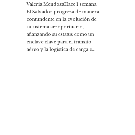
Valeria Mendoza
Hace 1 semana
El Salvador progresa de manera
contundente en la evolución de
su sistema aeroportuario,
afianzando su estatus como un
enclave clave para el tránsito
aéreo y la logística de carga e...
Entradas Recientes
Cómo Bosnia y Herzegovina puede mejorar el
empleo productivo reduciendo la fragmentació
económica
La historia detrás de la Ley de Banca de 1933 y s
legado
Categorías