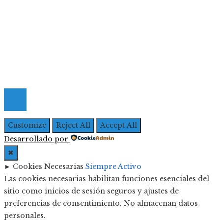
Menú De Navegación
Quiénes Somos
Política de Privacidad
Contacto
© 2026 Todos los derechos Reservados | Iberoameric
Empresarial
Customize
Reject All
Accept All
Desarrollado por
✖
►
Cookies Necesarias
Siempre Activo
Las cookies necesarias habilitan funciones esenciales del
sitio como inicios de sesión seguros y ajustes de
preferencias de consentimiento. No almacenan datos
personales.