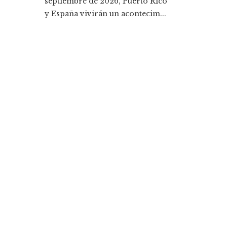
septiembre de 2026, Puerto Rico
y España vivirán un acontecim...
Entradas Recientes
La historia detrás de la Ley de Banca de 1933 y s
legado
Cómo la responsabilidad social empresarial me
la diversidad y compras responsables en Estado
Unidos
Categorías
Ciencia y tecnología
Cultura y ocio
Inversiones y negocios
Responsabilidad social