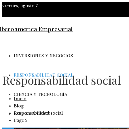
viernes, agosto 7
INVERSIONES Y NEGOCIOS
RESPONSABILIDAD SOCIAL
Responsabilidad social
CIENCIA Y TECNOLOGÍA
Inicio
Blog
Responsabilidad social
CULTURA Y OCIO
Page 2