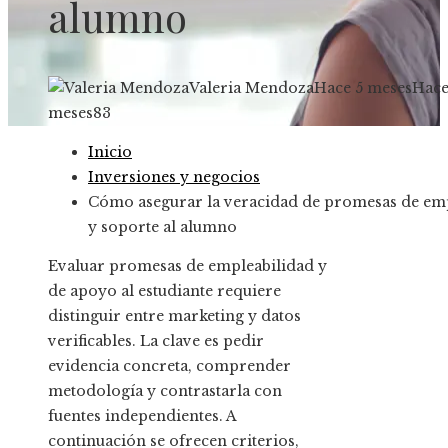
alumno
Valeria Mendoza
Hace 5 meses
Hace
meses
83
Inicio
Inversiones y negocios
Cómo asegurar la veracidad de promesas de em
y soporte al alumno
Evaluar promesas de empleabilidad y
de apoyo al estudiante requiere
distinguir entre marketing y datos
verificables. La clave es pedir
evidencia concreta, comprender
metodología y contrastarla con
fuentes independientes. A
continuación se ofrecen criterios,