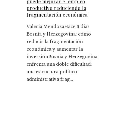
puede mejorar el empleo
productivo reduciendo la
fragmentación económica
Valeria Mendoza
Hace 3 días
Bosnia y Herzegovina: cómo
reducir la fragmentación
económica y aumentar la
inversiónBosnia y Herzegovina
enfrenta una doble dificultad:
una estructura político-
administrativa frag...
Entradas Recientes
Las compras corporativas más caras que
transformaron sectores económicos
Los 10 fondos de inversión más rentables y su
impacto histórico