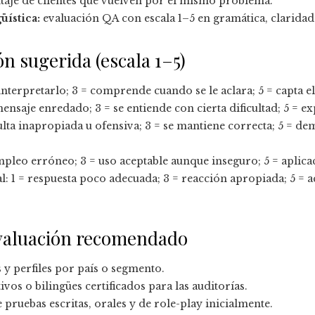
aje de clientes que vuelven por el mismo problema.
üística:
evaluación QA con escala 1–5 en gramática, claridad
n sugerida (escala 1–5)
terpretarlo; 3 = comprende cuando se le aclara; 5 = capta el 
ensaje enredado; 3 = se entiende con cierta dificultad; 5 = ex
ulta inapropiada u ofensiva; 3 = se mantiene correcta; 5 = de
pleo erróneo; 3 = uso aceptable aunque inseguro; 5 = aplicac
l: 1 = respuesta poco adecuada; 3 = reacción apropiada; 5 
valuación recomendado
 y perfiles por país o segmento.
vos o bilingües certificados para las auditorías.
pruebas escritas, orales y de role-play inicialmente.