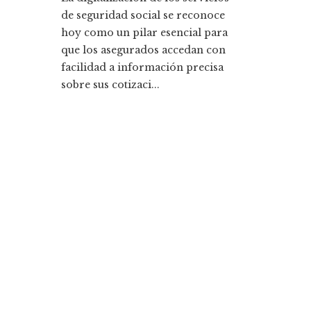
de seguridad social se reconoce
hoy como un pilar esencial para
que los asegurados accedan con
facilidad a información precisa
sobre sus cotizaci...
Entradas Recientes
Cómo Bosnia y Herzegovina puede mejorar el
empleo productivo reduciendo la fragmentació
económica
La historia detrás de la Ley de Banca de 1933 y s
legado
Categorías
Ciencia y tecnología
Cultura y ocio