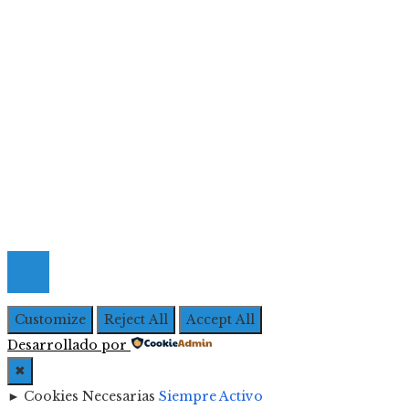
Inversiones y negocios
Responsabilidad social
Menú De Navegación
Quiénes Somos
Política de Privacidad
Contacto
© 2026 Todos los derechos Reservados | Iberoameric
Empresarial
Customize
Reject All
Accept All
Desarrollado por
✖
►
Cookies Necesarias
Siempre Activo