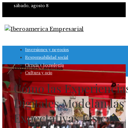
sábado, agosto 8
Inversiones y negocios
Responsabilidad social
Ciencia y tecnología
Inversiones y negocios
Cultura y ocio
Cómo las Experiencia
Digitales Modelan las
Expectativas Físicas