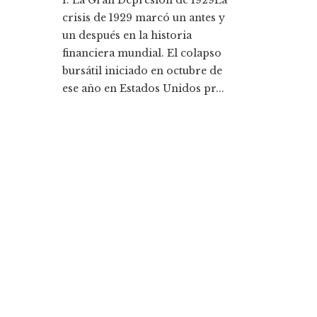
crisis de 1929 marcó un antes y
un después en la historia
financiera mundial. El colapso
bursátil iniciado en octubre de
ese año en Estados Unidos pr...
Entradas Recientes
Los 10 fondos de inversión más rentables y su
impacto histórico
Montenegro y la importancia de diversificar pa
mitigar la volatilidad de ingresos fiscales
Categorías
Ciencia y tecnología
Cultura y ocio