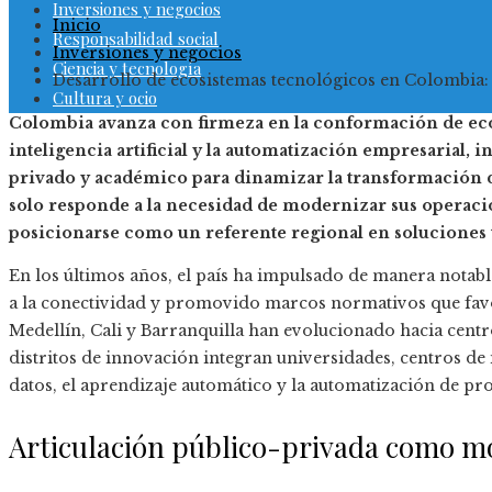
Inversiones y negocios
Inicio
Responsabilidad social
Inversiones y negocios
Ciencia y tecnología
Desarrollo de ecosistemas tecnológicos en Colombia:
Cultura y ocio
Colombia avanza con firmeza en la conformación de eco
inteligencia artificial y la automatización empresarial, 
privado y académico para dinamizar la transformación de
solo responde a la necesidad de modernizar sus operaci
posicionarse como un referente regional en soluciones t
En los últimos años, el país ha impulsado de manera notable
a la conectividad y promovido marcos normativos que fav
Medellín, Cali y Barranquilla han evolucionado hacia centr
distritos de innovación integran universidades, centros de i
datos, el aprendizaje automático y la automatización de pr
Articulación público-privada como m