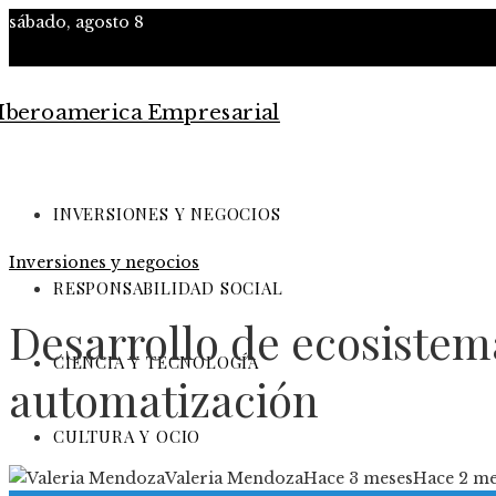
sábado, agosto 8
INVERSIONES Y NEGOCIOS
Inversiones y negocios
RESPONSABILIDAD SOCIAL
Desarrollo de ecosistem
CIENCIA Y TECNOLOGÍA
automatización
CULTURA Y OCIO
Valeria Mendoza
Hace 3 meses
Hace 2 me