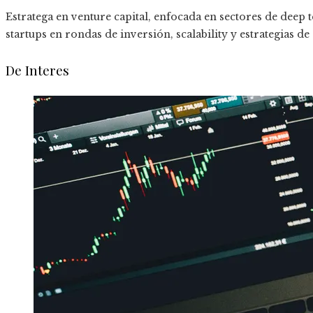
Estratega en venture capital, enfocada en sectores de deep t
startups en rondas de inversión, scalability y estrategias de
De Interes