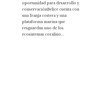
oportunidad para desarrollo y
conservaciónBelice cuenta con
una franja costera y una
plataforma marina que
resguardan uno de los
ecosistemas coralino...
Entradas Recientes
La historia detrás de la Ley de Banca de 1933 y s
legado
Cómo la responsabilidad social empresarial me
la diversidad y compras responsables en Estado
Unidos
Categorías
Ciencia y tecnología