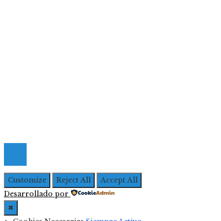
Cultura y ocio
Inversiones y negocios
Responsabilidad social
Menú De Navegación
Quiénes Somos
Política de Privacidad
Contacto
© 2026 Todos los derechos Reservados | Iberoameric
Empresarial
Customize
Reject All
Accept All
Desarrollado por
✖