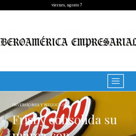
viernes, agosto 7
INVERSIONES Y NEGOCIOS
Frisby consolida su
marca con