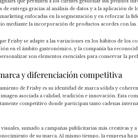
gitales que permiten a los clientes gestionar sus pedidos dir
e entrega gracias al análisis de datos y a la aplicación de lo
arketing enfocadas en la segmentación y en reforzar la fidel
olio mediante la incorporación de productos acordes con las
o que Frisby se adapte a las variaciones en los hábitos de los
zación en el ámbito gastronómico, y la compañía ha reconoci
personalizar son elementos esenciales para conservar la pref
marca y diferenciación competitiva
amiento de Frisby es su identidad de marca sólida y coherente
imagen asociada a calidad, tradición e innovación. Esta co
ltamente competitivo donde participan tanto cadenas intern
s visuales, sumado a campañas publicitarias más creativas y 
econocimiento de su marca. Al mismo tiempo, la empresa ha