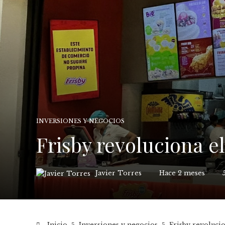
INVERSIONES Y NEGOCIOS
Frisby revoluciona el
Javier Torres
Hace 2 meses
Inicio
Inversiones y negocios
Frisby revolucio