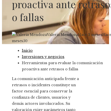
proactiva ante retraso
o fallas
Valeria Mendoza
Hace 2 meses
Hace
meses
50
Inicio
Inversiones y negocios
Herramientas para evaluar la comunicación
proactiva ante retrasos o fallas
La comunicación anticipada frente a
retrasos o incidentes constituye un
factor esencial para conservar la
confianza de clientes, usuarios y
demás actores involucrados. Su
valoración exige parámetros tanto