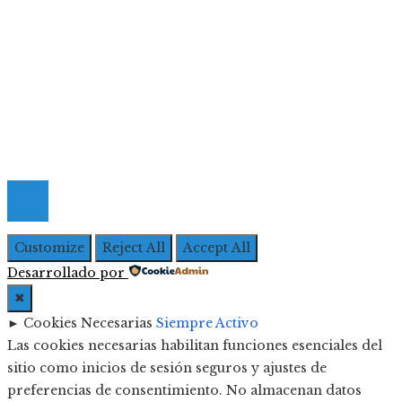
Menú De Navegación
Quiénes Somos
Política de Privacidad
Contacto
© 2026 Todos los derechos Reservados | Iberoameric
Empresarial
Customize
Reject All
Accept All
Desarrollado por
✖
►
Cookies Necesarias
Siempre Activo
Las cookies necesarias habilitan funciones esenciales del
sitio como inicios de sesión seguros y ajustes de
preferencias de consentimiento. No almacenan datos