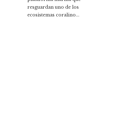
resguardan uno de los
ecosistemas coralino...
Entradas Recientes
La historia detrás de la Ley de Banca de 1933 y s
legado
Cómo la responsabilidad social empresarial me
la diversidad y compras responsables en Estado
Unidos
Categorías
Ciencia y tecnología
Cultura y ocio
Inversiones y negocios
Responsabilidad social