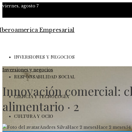
viernes, agosto 7
INVERSIONES Y NEGOCIOS
Inversiones y negocios
RESPONSABILIDAD SOCIAL
Innovación comercial: cl
CIENCIA Y TECNOLOGÍA
alimentario · 2
CULTURA Y OCIO
Andres Silva
Hace 2 meses
Hace 2 meses
54