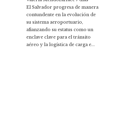
El Salvador progresa de manera
contundente en la evolución de
su sistema aeroportuario,
afianzando su estatus como un
enclave clave para el tránsito
aéreo y la logística de carga e...
Entradas Recientes
Cómo Bosnia y Herzegovina puede mejorar el
empleo productivo reduciendo la fragmentació
económica
La historia detrás de la Ley de Banca de 1933 y s
legado
Categorías