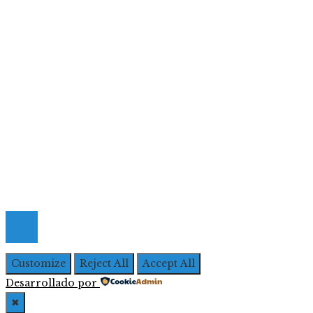
Ciencia y tecnología
Cultura y ocio
Inversiones y negocios
Responsabilidad social
Menú De Navegación
Quiénes Somos
Política de Privacidad
Contacto
© 2026 Todos los derechos Reservados | Iberoameric
Empresarial
Customize
Reject All
Accept All
Desarrollado por
✖