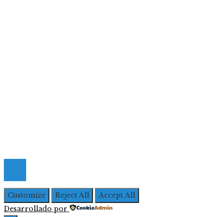
Ciencia y tecnología
Cultura y ocio
Inversiones y negocios
Responsabilidad social
Menú De Navegación
Quiénes Somos
Política de Privacidad
Contacto
© 2026 Todos los derechos Reservados | Iberoameric
Empresarial
Customize
Reject All
Accept All
Desarrollado por