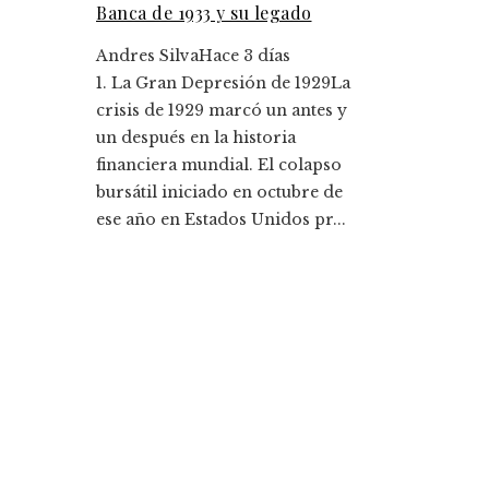
Banca de 1933 y su legado
Andres Silva
Hace 3 días
1. La Gran Depresión de 1929La
crisis de 1929 marcó un antes y
un después en la historia
financiera mundial. El colapso
bursátil iniciado en octubre de
ese año en Estados Unidos pr...
Entradas Recientes
Los 10 fondos de inversión más rentables y su
impacto histórico
Montenegro y la importancia de diversificar pa
mitigar la volatilidad de ingresos fiscales
Categorías