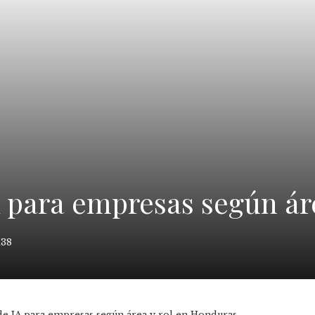
A para empresas según ár
138
de IA para empresas según área y rol en Honduras