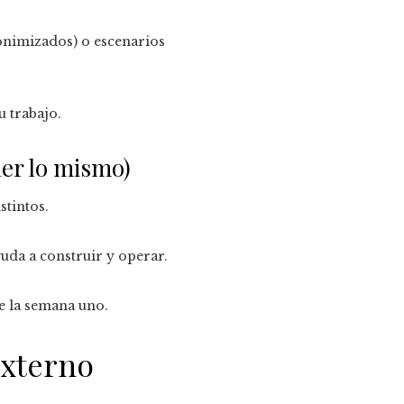
onimizados) o escenarios
u trabajo.
der lo mismo)
stintos.
yuda a construir y operar.
de la semana uno.
externo