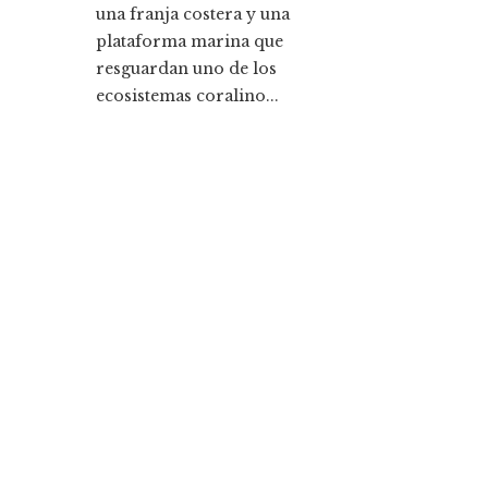
una franja costera y una
plataforma marina que
resguardan uno de los
ecosistemas coralino...
Entradas Recientes
La historia detrás de la Ley de Banca de 1933 y s
legado
Cómo la responsabilidad social empresarial me
la diversidad y compras responsables en Estado
Unidos
Categorías
Ciencia y tecnología
Cultura y ocio
Inversiones y negocios