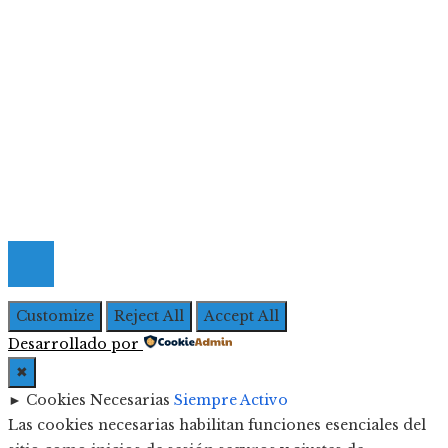
Responsabilidad social
Menú De Navegación
Quiénes Somos
Política de Privacidad
Contacto
© 2026 Todos los derechos Reservados | Iberoameric
Empresarial
Customize
Reject All
Accept All
Desarrollado por
✖
►
Cookies Necesarias
Siempre Activo
Las cookies necesarias habilitan funciones esenciales del