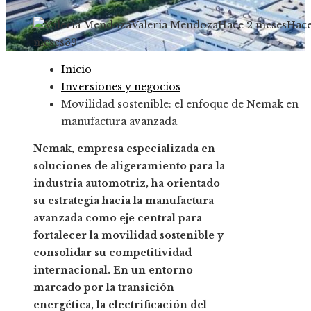
Valeria Mendoza
Hace 2 meses
Hace
meses
39
Inicio
Inversiones y negocios
Movilidad sostenible: el enfoque de Nemak en
manufactura avanzada
Nemak, empresa especializada en
soluciones de aligeramiento para la
industria automotriz, ha orientado
su estrategia hacia la manufactura
avanzada como eje central para
fortalecer la movilidad sostenible y
consolidar su competitividad
internacional. En un entorno
marcado por la transición
energética, la electrificación del