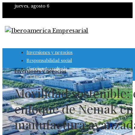
jueves, agosto 6
Inversiones y negocios
Responsabilidad social
Ciencia y tecnología
Inversiones y negocios
Cultura y ocio
Movilidad sostenible: 
enfoque de Nemak en
manufactura avanzad