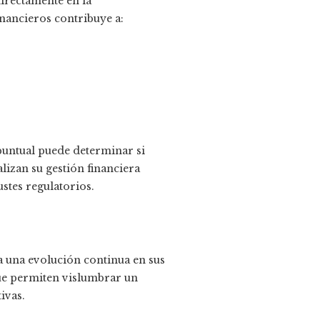
irectamente en la
inancieros contribuye a:
puntual puede determinar si
alizan su gestión financiera
stes regulatorios.
a una evolución continua en sus
ue permiten vislumbrar un
ivas.