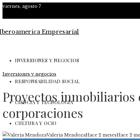
viernes, agosto 7
INVERSIONES Y NEGOCIOS
Inversiones y negocios
RESPONSABILIDAD SOCIAL
Proyectos inmobiliarios
CIENCIA Y TECNOLOGÍA
corporaciones
CULTURA Y OCIO
Valeria Mendoza
Hace 2 meses
Hace 2 me