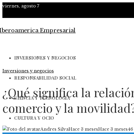
viernes, agosto 7
INVERSIONES Y NEGOCIOS
Inversiones y negocios
RESPONSABILIDAD SOCIAL
¿Qué significa la relaci
CIENCIA Y TECNOLOGÍA
comercio y la movilidad
CULTURA Y OCIO
Andres Silva
Hace 3 meses
Hace 3 meses
46