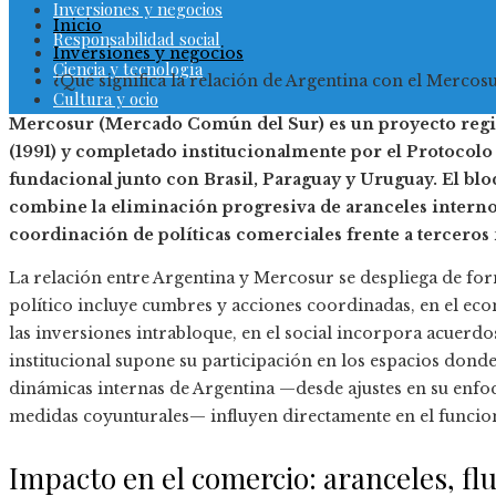
Inversiones y negocios
Inicio
Responsabilidad social
Inversiones y negocios
Ciencia y tecnología
¿Qué significa la relación de Argentina con el Mercos
Cultura y ocio
Mercosur (Mercado Común del Sur) es un proyecto regi
(1991) y completado institucionalmente por el Protocol
fundacional junto con Brasil, Paraguay y Uruguay. El b
combine la eliminación progresiva de aranceles intern
coordinación de políticas comerciales frente a terceros
La relación entre Argentina y Mercosur se despliega de for
político incluye cumbres y acciones coordinadas, en el ec
las inversiones intrabloque, en el social incorpora acuerdo
institucional supone su participación en los espacios donde 
dinámicas internas de Argentina —desde ajustes en su enfoq
medidas coyunturales— influyen directamente en el funcio
Impacto en el comercio: aranceles, fl