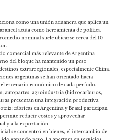
nciona como una unión aduanera que aplica un
e arancel actúa como herramienta de política
u promedio nominal suele ubicarse cerca del 10–
tor.
ocio comercial más relevante de Argentina
terno del bloque ha mantenido un peso
 destinos extrarregionales, especialmente China.
aciones argentinas se han orientado hacia
 el escenario económico de cada período.
, autopartes, agroindustria (hidrocarburos,
cturas presentan una integración productiva
otriz: fábricas en Argentina y Brasil participan
permite reducir costos y aprovechar
l y a la exportación.
nicial se concentró en bienes, el intercambio de
n ido ganando peso. La apertura en servicios