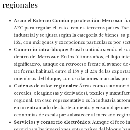
regionales
Arancel Externo Común y protección
: Mercosur fu
AEC para regular el trato frente a terceros países. Es
industrial y se ajusta según la categoría de bienes; s
15%, con márgenes y excepciones particulares por sec
Comercio intra-bloque
: Brasil continúa siendo el s
dentro del Mercosur. En los últimos años, el flujo in
significativo, aunque en retroceso frente al avance de
De forma habitual, entre el 15% y el 25% de las export
miembros del bloque, con oscilaciones marcadas por
Cadenas de valor regionales
: Áreas como automoción
cereales, oleaginosas y derivados), textiles y manufa
regional. Un caso representativo es la industria autom
en un entramado de abastecimiento y ensamblaje que 
economías de escala para abastecer al mercado regiona
Servicios y comercio electrónico
: Aunque el foco i
servicios y las inversiones entre países del bloque ha