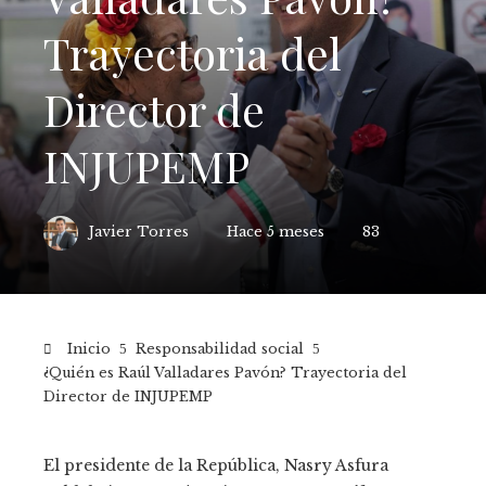
Trayectoria del
Director de
INJUPEMP
Javier Torres
Hace 5 meses
83
Inicio
Responsabilidad social
¿Quién es Raúl Valladares Pavón? Trayectoria del
Director de INJUPEMP
El presidente de la República, Nasry Asfura