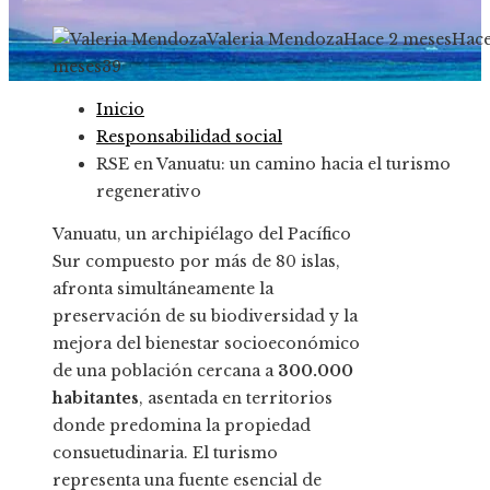
Valeria Mendoza
Hace 2 meses
Hace
meses
39
Inicio
Responsabilidad social
RSE en Vanuatu: un camino hacia el turismo
regenerativo
Vanuatu, un archipiélago del Pacífico
Sur compuesto por más de 80 islas,
afronta simultáneamente la
preservación de su biodiversidad y la
mejora del bienestar socioeconómico
de una población cercana a
300.000
habitantes
, asentada en territorios
donde predomina la propiedad
consuetudinaria. El turismo
representa una fuente esencial de