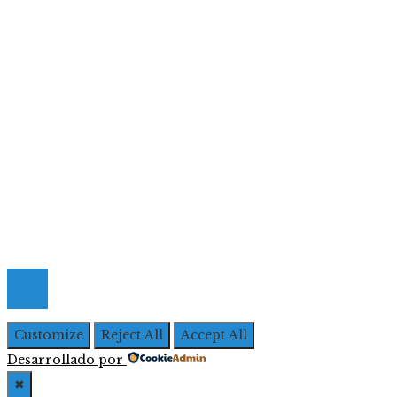
Ciencia y tecnología
Cultura y ocio
Inversiones y negocios
Responsabilidad social
Menú De Navegación
Quiénes Somos
Política de Privacidad
Contacto
© 2026 Todos los derechos Reservados | Iberoameric
Empresarial
Customize
Reject All
Accept All
Desarrollado por
✖