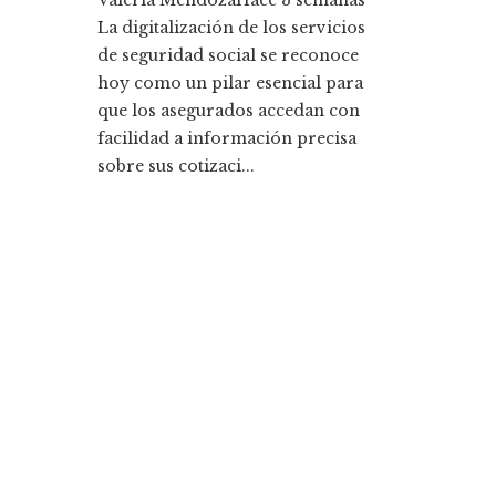
Valeria Mendoza
Hace 3 semanas
La digitalización de los servicios
de seguridad social se reconoce
hoy como un pilar esencial para
que los asegurados accedan con
facilidad a información precisa
sobre sus cotizaci...
Entradas Recientes
Cómo Bosnia y Herzegovina puede mejorar el
empleo productivo reduciendo la fragmentació
económica
La historia detrás de la Ley de Banca de 1933 y s
legado
Categorías