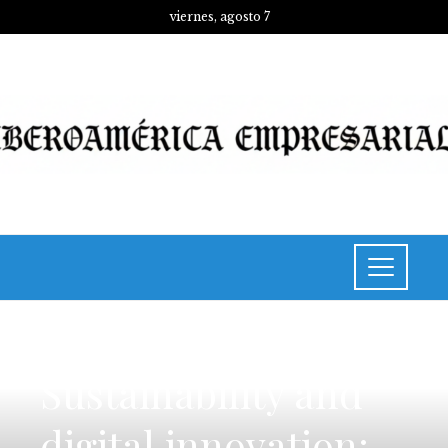
viernes, agosto 7
INVERSIONES Y NEGOCIOS
Sustainability and
digital innovation: