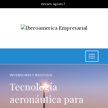
viernes, agosto 7
INVERSIONES Y NEGOCIOS
Tecnología
aeronáutica para