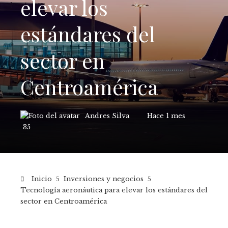
elevar los
estándares del
sector en
Centroamérica
Andres Silva
Hace 1 mes
35
Inicio
Inversiones y negocios
Tecnología aeronáutica para elevar los estándares del
sector en Centroamérica