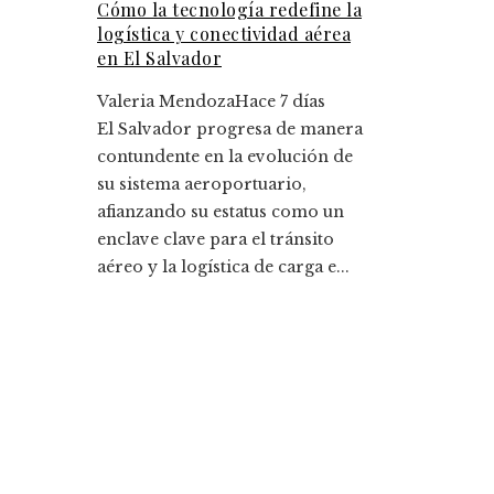
Cómo la tecnología redefine la
logística y conectividad aérea
en El Salvador
Valeria Mendoza
Hace 7 días
El Salvador progresa de manera
contundente en la evolución de
su sistema aeroportuario,
afianzando su estatus como un
enclave clave para el tránsito
aéreo y la logística de carga e...
Entradas Recientes
Cómo Bosnia y Herzegovina puede mejorar el
empleo productivo reduciendo la fragmentació
económica
La historia detrás de la Ley de Banca de 1933 y s
legado