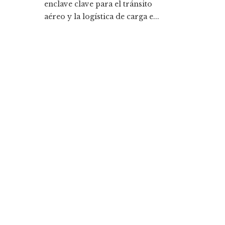
enclave clave para el tránsito
aéreo y la logística de carga e...
Entradas Recientes
Cómo Bosnia y Herzegovina puede mejorar el
empleo productivo reduciendo la fragmentació
económica
La historia detrás de la Ley de Banca de 1933 y s
legado
Categorías
Ciencia y tecnología
Cultura y ocio
Inversiones y negocios
Responsabilidad social