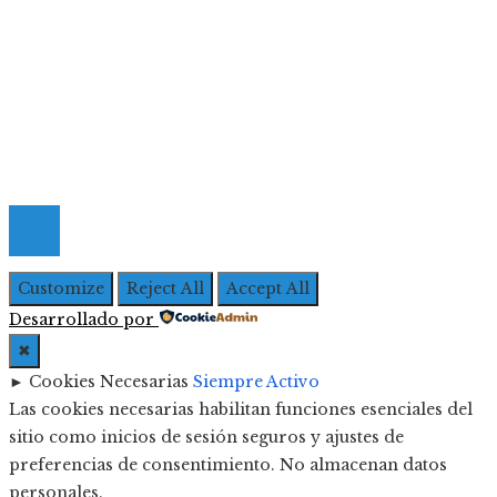
Menú De Navegación
Quiénes Somos
Política de Privacidad
Contacto
© 2026 Todos los derechos Reservados | Iberoameric
Empresarial
Customize
Reject All
Accept All
Desarrollado por
✖
►
Cookies Necesarias
Siempre Activo
Las cookies necesarias habilitan funciones esenciales del
sitio como inicios de sesión seguros y ajustes de
preferencias de consentimiento. No almacenan datos
personales.