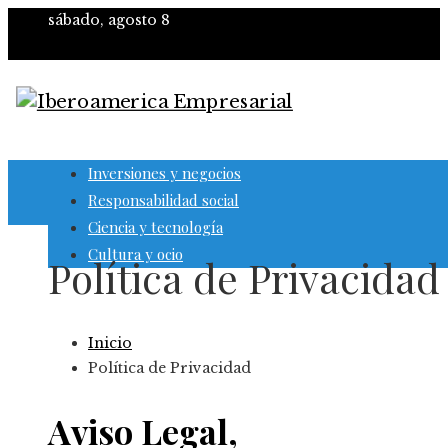
sábado, agosto 8
Inversiones y negocios
Responsabilidad social
Ciencia y tecnología
Cultura y ocio
Política de Privacidad
Inicio
Política de Privacidad
Aviso Legal,