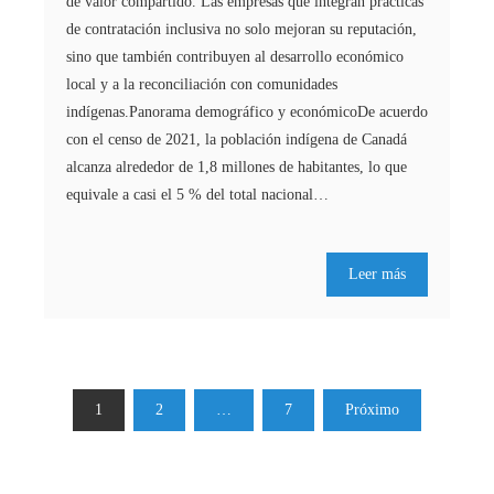
de valor compartido. Las empresas que integran prácticas
de contratación inclusiva no solo mejoran su reputación,
sino que también contribuyen al desarrollo económico
local y a la reconciliación con comunidades
indígenas.Panorama demográfico y económicoDe acuerdo
con el censo de 2021, la población indígena de Canadá
alcanza alrededor de 1,8 millones de habitantes, lo que
equivale a casi el 5 % del total nacional…
Leer más
Paginación
1
2
…
7
Próximo
de