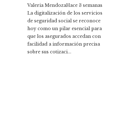
Valeria Mendoza
Hace 3 semanas
La digitalización de los servicios
de seguridad social se reconoce
hoy como un pilar esencial para
que los asegurados accedan con
facilidad a información precisa
sobre sus cotizaci...
Entradas Recientes
La historia detrás de la Ley de Banca de 1933 y s
legado
Cómo la responsabilidad social empresarial me
la diversidad y compras responsables en Estado
Unidos
Categorías