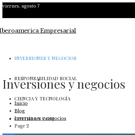
viernes, agosto 7
INVERSIONES Y NEGOCIOS
RESPONSABILIDAD SOCIAL
Inversiones y negocios
CIENCIA Y TECNOLOGÍA
Inicio
Blog
Inversiones y negocios
CULTURA Y OCIO
Page 2