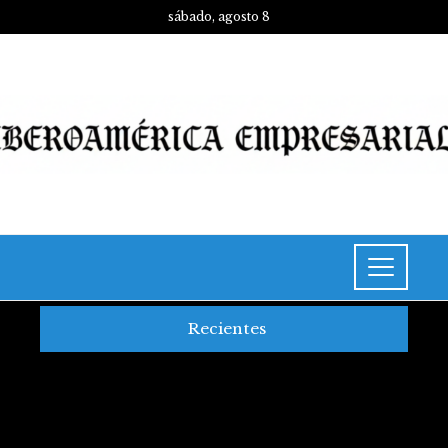
sábado, agosto 8
Recientes
Los 10 fondos de inversión
más rentables y su impacto
histórico