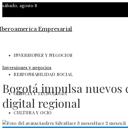
sábado, agosto 8
INVERSIONES Y NEGOCIOS
Inversiones y negocios
RESPONSABILIDAD SOCIAL
Bogotá impulsa nuevos 
CIENCIA Y TECNOLOGÍA
digital regional
CULTURA Y OCIO
Andres Silva
Hace 3 meses
Hace 2 meses
51