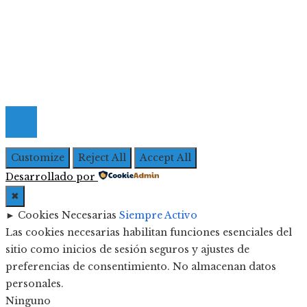
Quiénes Somos
Política de Privacidad
Contacto
© 2026 Todos los derechos Reservados | Iberoameric
Empresarial
Customize
Reject All
Accept All
Desarrollado por
✖
►
Cookies Necesarias
Siempre Activo
Las cookies necesarias habilitan funciones esenciales del
sitio como inicios de sesión seguros y ajustes de
preferencias de consentimiento. No almacenan datos
personales.
Ninguno