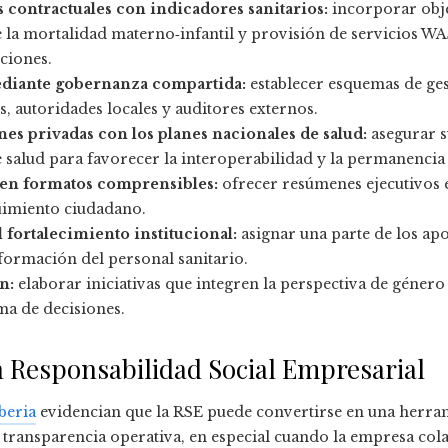
contractuales con indicadores sanitarios:
incorporar obje
 la mortalidad materno‑infantil y provisión de servicios WA
nciones.
ediante gobernanza compartida:
establecer esquemas de ges
, autoridades locales y auditores externos.
es privadas con los planes nacionales de salud:
asegurar s
e salud para favorecer la interoperabilidad y la permanencia 
s en formatos comprensibles:
ofrecer resúmenes ejecutivos e
guimiento ciudadano.
 fortalecimiento institucional:
asignar una parte de los apo
 formación del personal sanitario.
n:
elaborar iniciativas que integren la perspectiva de género
ma de decisiones.
n Responsabilidad Social Empresarial
beria
evidencian que la RSE puede convertirse en una herram
la transparencia operativa, en especial cuando la empresa co