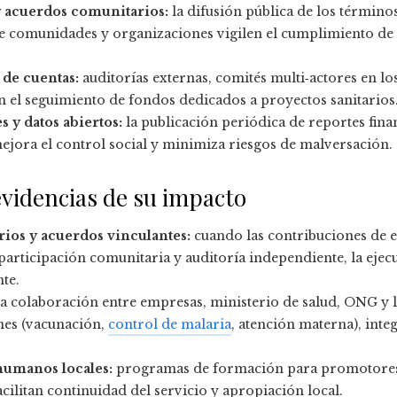
y acuerdos comunitarios:
la difusión pública de los término
ue comunidades y organizaciones vigilen el cumplimiento d
de cuentas:
auditorías externas, comités multi‑actores en lo
an el seguimiento de fondos dedicados a proyectos sanitarios
s y datos abiertos:
la publicación periódica de reportes fina
mejora el control social y minimiza riesgos de malversación.
evidencias de su impacto
rios y acuerdos vinculantes:
cuando las contribuciones de e
articipación comunitaria y auditoría independiente, la ejec
te.
a colaboración entre empresas, ministerio de salud, ONG y 
nes (vacunación,
control de malaria
, atención materna), inte
humanos locales:
programas de formación para promotores d
cilitan continuidad del servicio y apropiación local.