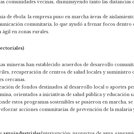
as comunidades vecinas, disminuyendo tanto las distancias 
ia de ébola: la empresa puso en marcha áreas de aislamient
unicación comunitaria, lo que ayudó a frenar focos dentro d
 ágil en zonas rurales.
ectoriales)
sas mineras han establecido acuerdos de desarrollo comuni
viles, recuperación de centros de salud locales y suministro 
s cercanas.
ación de fondos destinados al desarrollo local o aportes pe
ina, orientados a iniciativas de salud pública y educación sa
donde estos programas sostenibles se pusieron en marcha, se
eforzar acciones comunitarias de prevención de la malaria y
y agroindustriales
Intervención: proyectos de agua, saneam