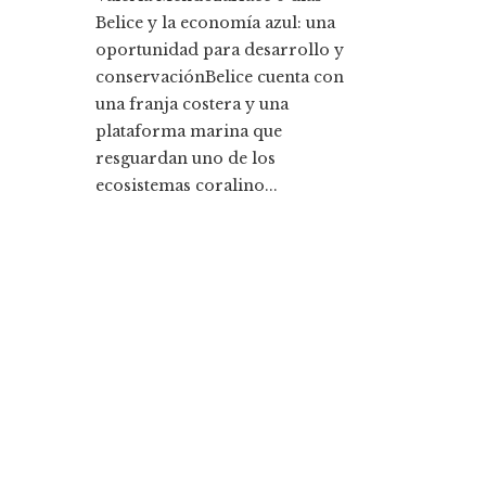
Belice y la economía azul: una
oportunidad para desarrollo y
conservaciónBelice cuenta con
una franja costera y una
plataforma marina que
resguardan uno de los
ecosistemas coralino...
Entradas Recientes
La historia detrás de la Ley de Banca de 1933 y s
legado
Cómo la responsabilidad social empresarial me
la diversidad y compras responsables en Estado
Unidos
Categorías