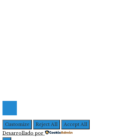
Ciencia y tecnología
Cultura y ocio
Inversiones y negocios
Responsabilidad social
Menú De Navegación
Quiénes Somos
Política de Privacidad
Contacto
© 2026 Todos los derechos Reservados | Iberoameric
Empresarial
Customize
Reject All
Accept All
Desarrollado por