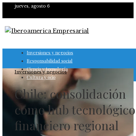
jueves, agosto 6
Inversiones y negocios
Responsabilidad social
Ciencia y tecnología
Inversiones y negocios
Cultura y ocio
Chile: consolidación
como hub tecnológico
financiero regional