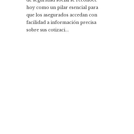
hoy como un pilar esencial para
que los asegurados accedan con
facilidad a información precisa
sobre sus cotizaci...
Entradas Recientes
La historia detrás de la Ley de Banca de 1933 y s
legado
Cómo la responsabilidad social empresarial me
la diversidad y compras responsables en Estado
Unidos
Categorías
Ciencia y tecnología
Cultura y ocio