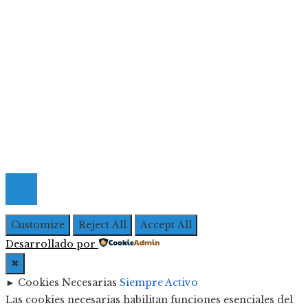
Inversiones y negocios
Responsabilidad social
Menú De Navegación
Quiénes Somos
Política de Privacidad
Contacto
© 2026 Todos los derechos Reservados | Iberoameric
Empresarial
Customize
Reject All
Accept All
Desarrollado por
✖
►
Cookies Necesarias
Siempre Activo
Las cookies necesarias habilitan funciones esenciales del