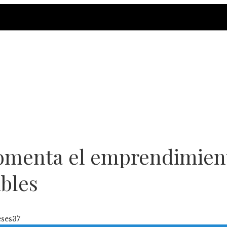
omenta el emprendimient
ibles
ses
37