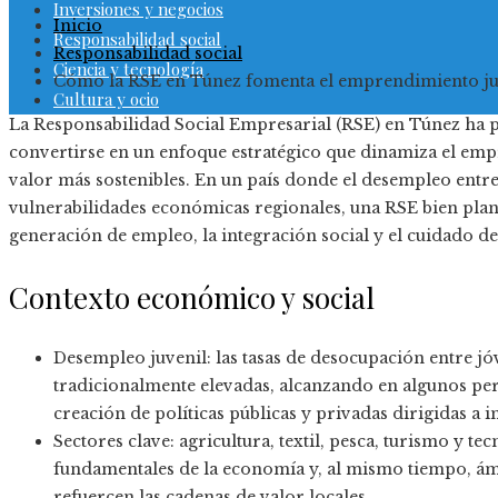
Inversiones y negocios
Inicio
Responsabilidad social
Responsabilidad social
Ciencia y tecnología
Cómo la RSE en Túnez fomenta el emprendimiento juve
Cultura y ocio
La Responsabilidad Social Empresarial (RSE) en Túnez ha pa
convertirse en un enfoque estratégico que dinamiza el em
valor más sostenibles. En un país donde el desempleo entre
vulnerabilidades económicas regionales, una RSE bien plan
generación de empleo, la integración social y el cuidado d
Contexto económico y social
Desempleo juvenil: las tasas de desocupación entre j
tradicionalmente elevadas, alcanzando en algunos per
creación de políticas públicas y privadas dirigidas a 
Sectores clave: agricultura, textil, pesca, turismo y te
fundamentales de la economía y, al mismo tiempo, ám
refuercen las cadenas de valor locales.