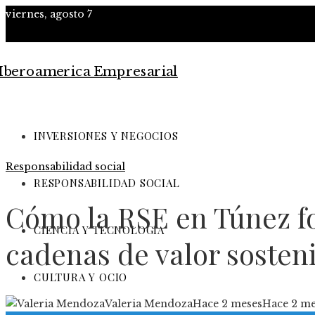
viernes, agosto 7
INVERSIONES Y NEGOCIOS
Responsabilidad social
RESPONSABILIDAD SOCIAL
Cómo la RSE en Túnez f
CIENCIA Y TECNOLOGÍA
cadenas de valor sosten
CULTURA Y OCIO
Valeria Mendoza
Hace 2 meses
Hace 2 me