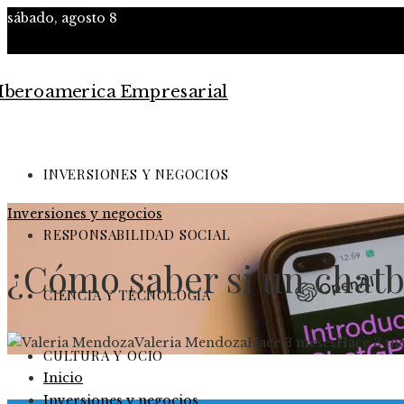
sábado, agosto 8
INVERSIONES Y NEGOCIOS
Inversiones y negocios
RESPONSABILIDAD SOCIAL
¿Cómo saber si un chatbot
CIENCIA Y TECNOLOGÍA
Valeria Mendoza
Hace 3 meses
Hace 3 me
CULTURA Y OCIO
Inicio
Inversiones y negocios