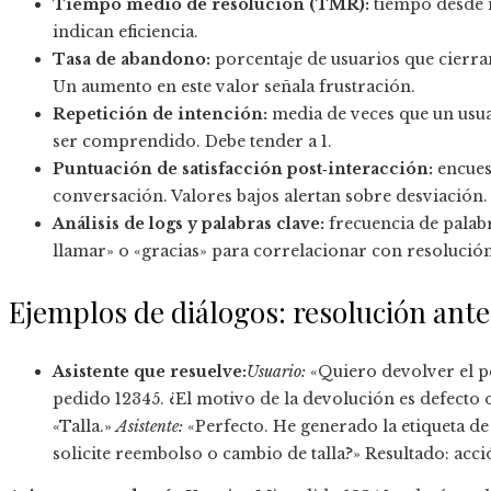
Tiempo medio de resolución (TMR):
tiempo desde in
indican eficiencia.
Tasa de abandono:
porcentaje de usuarios que cierran
Un aumento en este valor señala frustración.
Repetición de intención:
media de veces que un usua
ser comprendido. Debe tender a 1.
Puntuación de satisfacción post‑interacción:
encuest
conversación. Valores bajos alertan sobre desviación.
Análisis de logs y palabras clave:
frecuencia de palab
llamar» o «gracias» para correlacionar con resolución
Ejemplos de diálogos: resolución ante
Asistente que resuelve:
Usuario:
«Quiero devolver el p
pedido 12345. ¿El motivo de la devolución es defecto o t
«Talla.»
Asistente:
«Perfecto. He generado la etiqueta de
solicite reembolso o cambio de talla?» Resultado: acc