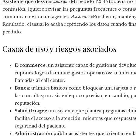
Asistente que desvía:
Usuario:
«Mi pedido 12345 todavía no 
confusión, ¿quiere revisar las preguntas frecuentes o conta
comunicarme con un agente.»
Asistente:
«Por favor, manténgas
Resultado: el usuario acaba repitiendo los datos cuando fi
perdido.
Casos de uso y riesgos asociados
E‑commerce:
un asistente capaz de gestionar devoluc
cupones logra disminuir gastos operativos; si únicame
llamadas al call center.
Banca:
trámites básicos como bloquear una tarjeta o r
las consultas; un asistente poco preciso, en cambio, pu
reputación.
Salud (triage):
un asistente que plantea preguntas clí
facilita el acceso a la atención, mientras que respue
seguridad del paciente.
Administración pública:
asistentes que orientan en 