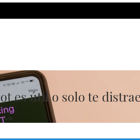
 es útil o solo te distra
ses
58