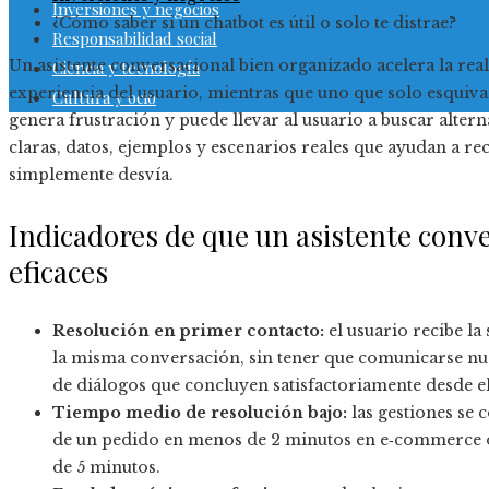
Inversiones y negocios
¿Cómo saber si un chatbot es útil o solo te distrae?
Responsabilidad social
Un asistente conversacional bien organizado acelera la reali
Ciencia y tecnología
experiencia del usuario, mientras que uno que solo esquiva
Cultura y ocio
genera frustración y puede llevar al usuario a buscar alter
claras, datos, ejemplos y escenarios reales que ayudan a re
simplemente desvía.
Indicadores de que un asistente conve
eficaces
Resolución en primer contacto:
el usuario recibe la
la misma conversación, sin tener que comunicarse n
de diálogos que concluyen satisfactoriamente desde e
Tiempo medio de resolución bajo:
las gestiones se 
de un pedido en menos de 2 minutos en e‑commerce o
de 5 minutos.