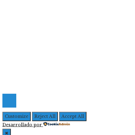
Ciencia y tecnología
Cultura y ocio
Inversiones y negocios
Responsabilidad social
Menú De Navegación
Quiénes Somos
Política de Privacidad
Contacto
© 2026 Todos los derechos Reservados | Iberoameric
Empresarial
Customize
Reject All
Accept All
Desarrollado por
✖