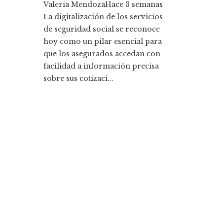
Valeria Mendoza
Hace 3 semanas
La digitalización de los servicios
de seguridad social se reconoce
hoy como un pilar esencial para
que los asegurados accedan con
facilidad a información precisa
sobre sus cotizaci...
Entradas Recientes
Cómo Bosnia y Herzegovina puede mejorar el
empleo productivo reduciendo la fragmentació
económica
La historia detrás de la Ley de Banca de 1933 y s
legado
Categorías