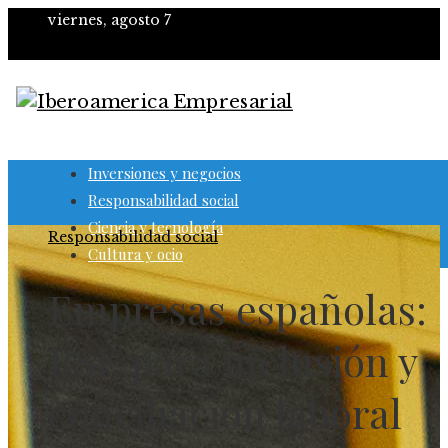
viernes, agosto 7
Inversiones y negocios
Responsabilidad social
Ciencia y tecnología
Responsabilidad social
Cultura y ocio
Empresas españolas:
RSE para inclusión y
conciliación laboral