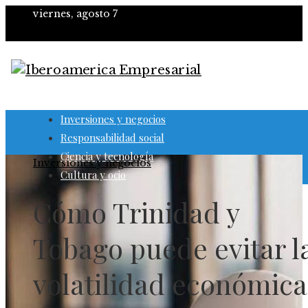
viernes, agosto 7
Inversiones y negocios
Responsabilidad social
Ciencia y tecnología
Inversiones y negocios
Cultura y ocio
Cómo Trinidad y
Tobago puede evitar l
volatilidad económica