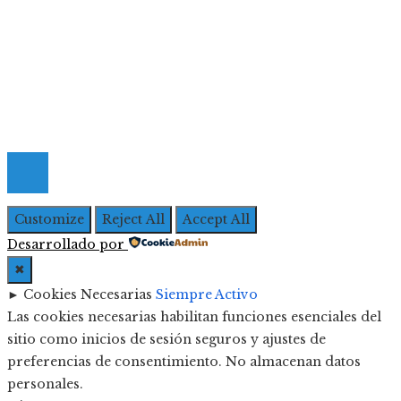
Quiénes Somos
Política de Privacidad
Contacto
© 2026 Todos los derechos Reservados | Iberoameric
Empresarial
Customize
Reject All
Accept All
Desarrollado por
✖
►
Cookies Necesarias
Siempre Activo
Las cookies necesarias habilitan funciones esenciales del
sitio como inicios de sesión seguros y ajustes de
preferencias de consentimiento. No almacenan datos
personales.