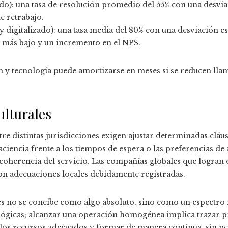
do): una tasa de resolución promedio del 55% con una desviac
e retrabajo.
y digitalizado): una tasa media del 80% con una desviación e
 más bajo y un incremento en el NPS.
n y tecnología puede amortizarse en meses si se reducen lla
ulturales
tre distintas jurisdicciones exigen ajustar determinadas cláu
aciencia frente a los tiempos de espera o las preferencias d
 coherencia del servicio. Las compañías globales que logran
on adecuaciones locales debidamente registradas.
s no se concibe como algo absoluto, sino como un espectro 
lógicas; alcanzar una operación homogénea implica trazar p
los recursos adecuados y formar de manera continua, sin pe