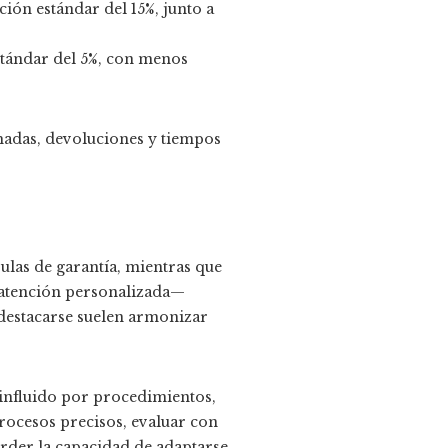
ión estándar del 15%, junto a
stándar del 5%, con menos
madas, devoluciones y tiempos
sulas de garantía, mientras que
e atención personalizada—
 destacarse suelen armonizar
influido por procedimientos,
rocesos precisos, evaluar con
rder la capacidad de adaptarse