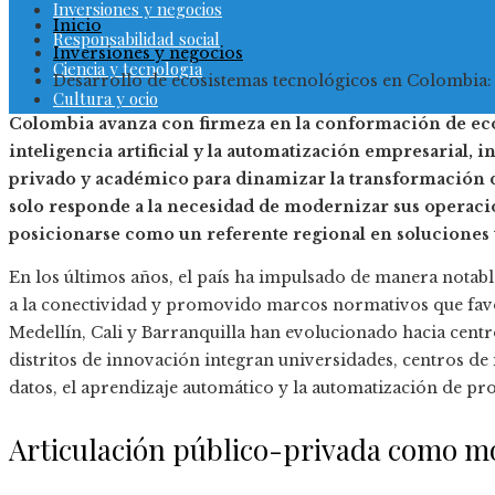
Inversiones y negocios
Inicio
Responsabilidad social
Inversiones y negocios
Ciencia y tecnología
Desarrollo de ecosistemas tecnológicos en Colombia:
Cultura y ocio
Colombia avanza con firmeza en la conformación de eco
inteligencia artificial y la automatización empresarial, 
privado y académico para dinamizar la transformación de
solo responde a la necesidad de modernizar sus operaci
posicionarse como un referente regional en soluciones t
En los últimos años, el país ha impulsado de manera notable
a la conectividad y promovido marcos normativos que fav
Medellín, Cali y Barranquilla han evolucionado hacia centr
distritos de innovación integran universidades, centros de i
datos, el aprendizaje automático y la automatización de pr
Articulación público-privada como m