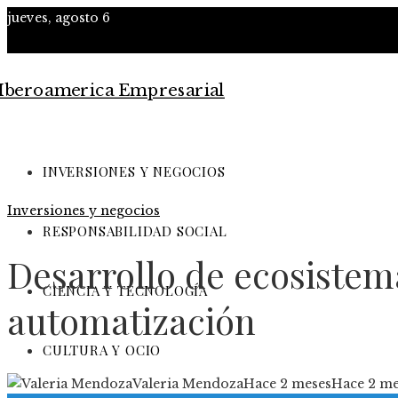
jueves, agosto 6
INVERSIONES Y NEGOCIOS
Inversiones y negocios
RESPONSABILIDAD SOCIAL
Desarrollo de ecosistem
CIENCIA Y TECNOLOGÍA
automatización
CULTURA Y OCIO
Valeria Mendoza
Hace 2 meses
Hace 2 me