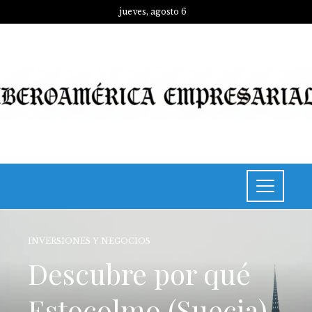
jueves, agosto 6
INVERSIONES Y NEGOCIOS
Descubre por qué
Estocolmo (Suecia)