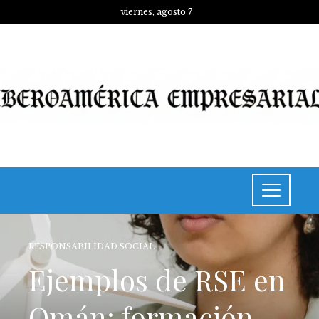
viernes, agosto 7
RESPONSABILIDAD SOCIAL
Ejemplos de RSE en
Omán: formación