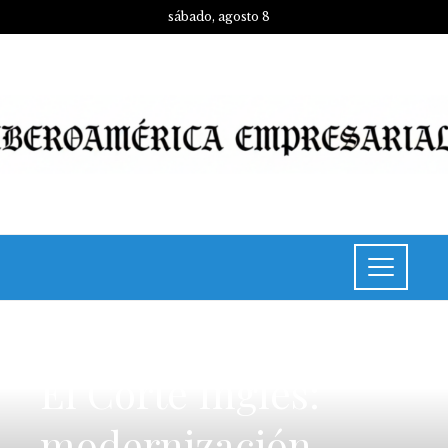
sábado, agosto 8
INVERSIONES Y NEGOCIOS
El Corte Inglés:
modernización