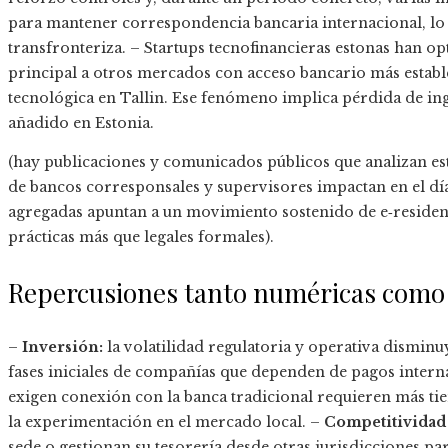
para mantener correspondencia bancaria internacional, lo
transfronteriza. – Startups tecnofinancieras estonas han op
principal a otros mercados con acceso bancario más establ
tecnológica en Tallin. Ese fenómeno implica pérdida de in
añadido en Estonia.
(hay publicaciones y comunicados públicos que analizan es
de bancos corresponsales y supervisores impactan en el día 
agregadas apuntan a un movimiento sostenido de e‑residen
prácticas más que legales formales).
Repercusiones tanto numéricas como 
–
Inversión:
la volatilidad regulatoria y operativa disminuy
fases iniciales de compañías que dependen de pagos intern
exigen conexión con la banca tradicional requieren más tie
la experimentación en el mercado local. –
Competitividad 
sede o gestionan su tesorería desde otras jurisdicciones p