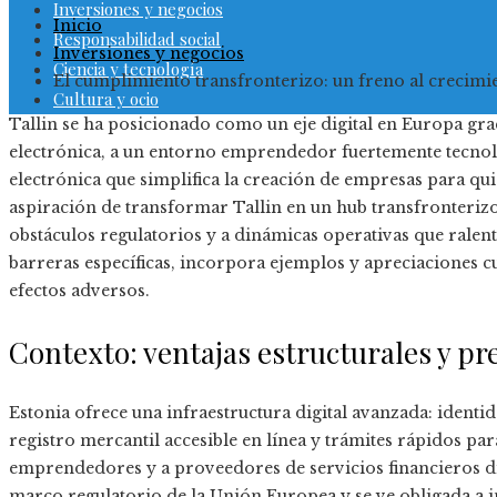
Inversiones y negocios
Inicio
Responsabilidad social
Inversiones y negocios
Ciencia y tecnología
El cumplimiento transfronterizo: un freno al crecimie
Cultura y ocio
Tallin se ha posicionado como un eje digital en Europa grac
electrónica, a un entorno emprendedor fuertemente tecnol
electrónica que simplifica la creación de empresas para quie
aspiración de transformar Tallin en un hub transfronterizo 
obstáculos regulatorios y a dinámicas operativas que ralent
barreras específicas, incorpora ejemplos y apreciaciones cu
efectos adversos.
Contexto: ventajas estructurales y pr
Estonia ofrece una infraestructura digital avanzada: identi
registro mercantil accesible en línea y trámites rápidos par
emprendedores y a proveedores de servicios financieros dig
marco regulatorio de la Unión Europea y se ve obligada a