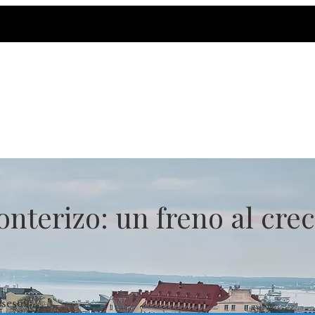
nterizo: un freno al cre
ses
69