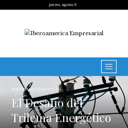
jueves, agosto 6
RESPONSABILIDAD SOCIAL
El Desafío del
Trilema Energético