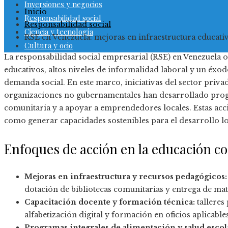
Inversiones y negocios
Inicio
Responsabilidad social
Responsabilidad social
Ciencia y tecnología
RSE en Venezuela: mejoras en infraestructura educati
Cultura y ocio
La responsabilidad social empresarial (RSE) en Venezuela
educativos, altos niveles de informalidad laboral y un éxo
demanda social. En este marco, iniciativas del sector priv
organizaciones no gubernamentales han desarrollado progr
comunitaria y a apoyar a emprendedores locales. Estas acc
como generar capacidades sostenibles para el desarrollo lo
Enfoques de acción en la educación c
Mejoras en infraestructura y recursos pedagógicos:
dotación de bibliotecas comunitarias y entrega de ma
Capacitación docente y formación técnica:
talleres
alfabetización digital y formación en oficios aplicabl
Programas integrales de alimentación y salud escol