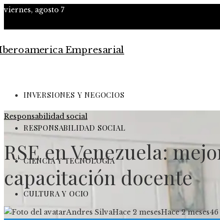
viernes, agosto 7
INVERSIONES Y NEGOCIOS
Responsabilidad social
RESPONSABILIDAD SOCIAL
RSE en Venezuela: mejor
CIENCIA Y TECNOLOGÍA
capacitación docente
CULTURA Y OCIO
Andres Silva
Hace 2 meses
Hace 2 meses
46