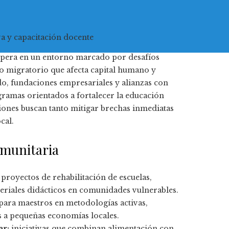
va y capacitación docente
 opera en un entorno marcado por desafíos
do migratorio que afecta capital humano y
ado, fundaciones empresariales y alianzas con
amas orientados a fortalecer la educación
iones buscan tanto mitigar brechas inmediatas
cal.
omunitaria
proyectos de rehabilitación de escuelas,
teriales didácticos en comunidades vulnerables.
 para maestros en metodologías activas,
es a pequeñas economías locales.
ar:
iniciativas que combinan alimentación con