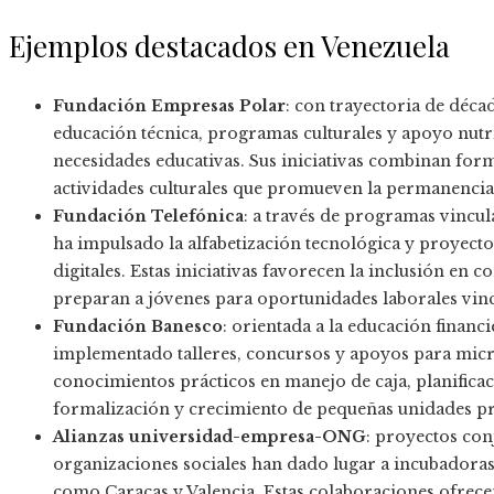
Ejemplos destacados en Venezuela
Fundación Empresas Polar
: con trayectoria de déca
educación técnica, programas culturales y apoyo nut
necesidades educativas. Sus iniciativas combinan form
actividades culturales que promueven la permanencia e
Fundación Telefónica
: a través de programas vincul
ha impulsado la alfabetización tecnológica y proyec
digitales. Estas iniciativas favorecen la inclusión en
preparan a jóvenes para oportunidades laborales vinc
Fundación Banesco
: orientada a la educación finan
implementado talleres, concursos y apoyos para micro
conocimientos prácticos en manejo de caja, planificac
formalización y crecimiento de pequeñas unidades pr
Alianzas universidad-empresa-ONG
: proyectos con
organizaciones sociales han dado lugar a incubadoras
como Caracas y Valencia. Estas colaboraciones ofrece