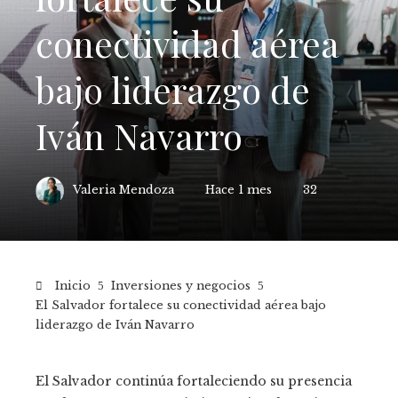
conectividad aérea
bajo liderazgo de
Iván Navarro
Valeria Mendoza
Hace 1 mes
32
Inicio
Inversiones y negocios
El Salvador fortalece su conectividad aérea bajo
liderazgo de Iván Navarro
El Salvador continúa fortaleciendo su presencia